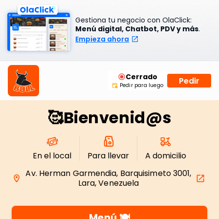
Gestiona tu negocio con OlaClick:
Menú digital, Chatbot, PDV y más
.
Empieza ahora
Cerrado
Pedir
Pedir para luego
🥰Bienvenid@s
En el local
Para llevar
A domicilio
Av. Herman Garmendia, Barquisimeto 3001,
Lara, Venezuela
Menú 🍽️